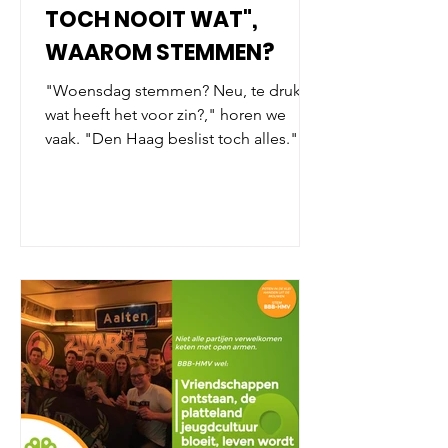
TOCH NOOIT WAT",
WAAROM STEMMEN?
"Woensdag stemmen? Neu, te druk,
wat heeft het voor zin?," horen we
vaak. "Den Haag beslist toch alles."
Niet dus. Natuurlijk wordt er in Den
Haag (te) veel bepaald, maar over jouw
directe leefomgeving beslist de
gemeenteraad in Aalten helemaal
zelfstandig. Jouw stem heeft dus
directe en grote invloed op de koers
en de toekomst van onze gemeente.
BBB-HMV staat als grote, ambitieuze
partij met beide benen in de klei,
midden tussen de inwoners van
Aalten, Dinxperlo en de buurts