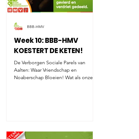
BBB-HMV
Week 10: BBB-HMV
KOESTERT DE KETEN!
De Verborgen Sociale Parels van
Aalten: Waar Vriendschap en
Noaberschap Bloeien! Wat als onze
keten geen probleem zijn, maar juist
de verborgen sociale parels van
Aalten? De gemeente Aalten kent vele
keten. In de volksmond worden deze
vaak oneerbiedig ‘zuipketen’
genoemd. Dit wordt meestal gedaan
door mensen die zelf nog nooit een
keet van binnen of van buiten hebben