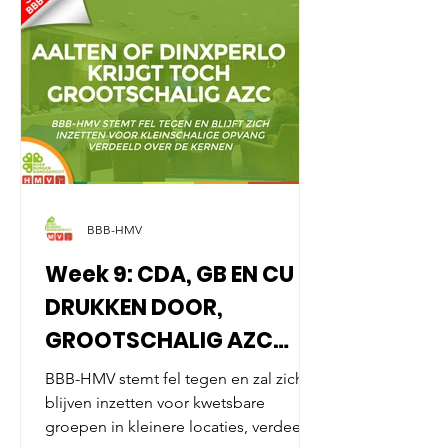
gezien. Ook binnen de
gemeentepolitiek van Aalten zijn er
geluiden die keten wegzetten als
broeinesten van alc
BBB-HMV
Week 9: CDA, GB EN CU
DRUKKEN DOOR,
GROOTSCHALIG AZC
KOMT ER!
BBB-HMV stemt fel tegen en zal zich
blijven inzetten voor kwetsbare
groepen in kleinere locaties, verdeeld