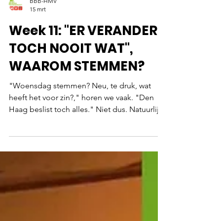
BBB-HMV
15 mrt
Week 11: "ER VERANDERT
TOCH NOOIT WAT",
WAAROM STEMMEN?
"Woensdag stemmen? Neu, te druk, wat
heeft het voor zin?," horen we vaak. "Den
Haag beslist toch alles." Niet dus. Natuurlijk
wordt er in Den Haag (te) veel bepaald, maar
over jouw directe leefomgeving beslist de
gemeenteraad in Aalten helemaal
zelfstandig. Jouw stem heeft dus directe en
grote invloed op de koers en de toekomst
van onze gemeente. BBB-HMV staat als
grote, ambitieuze partij met beide benen in